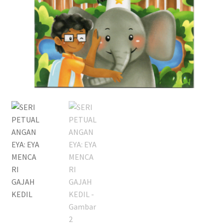
Pengiriman
Print on Demand
Selamat Datang
Special Offer!
Tentang Kami
Layanan Kami