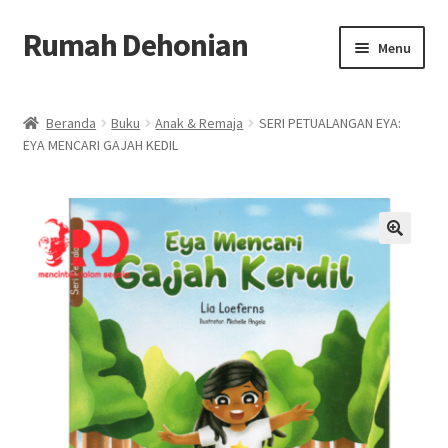
Rumah Dehonian
Skip
Skip
Menu
to
to
navigation
content
Beranda
Beranda
Buku
Anak & Remaja
SERI PETUALANGAN EYA:
EYA MENCARI GAJAH KEDIL
Beranda Rohani
Berkat Benda Rohani
Cara Belanja
🔍
Cash on Delivery
Home
Kontak