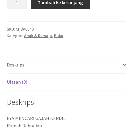
Tambah ke keranjang
SERI
PETUALANGAN
EYA:
EYA
SKU:
CPBK0040
Kategori:
Anak & Remaja
,
Buku
MENCARI
GAJAH
KEDIL
Deskripsi
Ulasan (0)
Deskripsi
EYA MENCARI GAJAH KERDIL
Rumah Dehonian