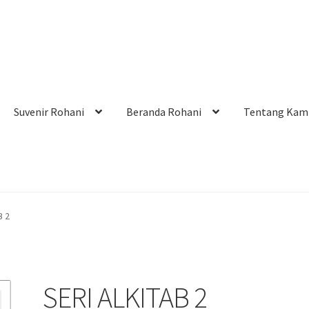
Suvenir Rohani
Beranda Rohani
Tentang Kam
i
Cara Belanja
Cash on Delivery
Home
Kontak
Pengiriman
B 2
er!
Tentang Kami
SERI ALKITAB 2