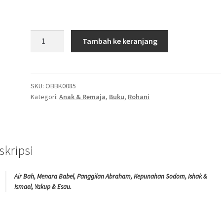
Kuantitas
Tambah ke keranjang
SERI
ALKITAB
2
SKU:
OBBK0085
Kategori:
Anak & Remaja
,
Buku
,
Rohani
skripsi
Air Bah, Menara Babel, Panggilan Abraham, Kepunahan Sodom, Ishak &
Ismael, Yakup & Esau.