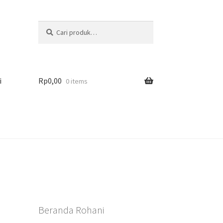
Pencarian
Cari
untuk:
i
Rp
0,00
0 items
Beranda Rohani