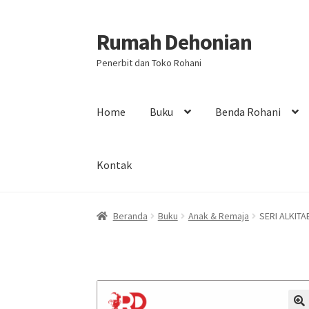
Rumah Dehonian
Skip
Skip
to
to
Penerbit dan Toko Rohani
navigation
content
Home
Buku
Benda Rohani
Kontak
Beranda
Beranda Rohani
Berkat Benda Rohan
Beranda
Buku
Anak & Remaja
SERI ALKITA
Print on Demand
Selamat Datang
Special Off