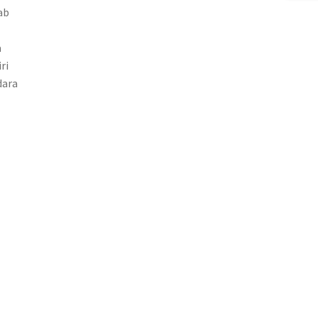
ab
a
ri
dara