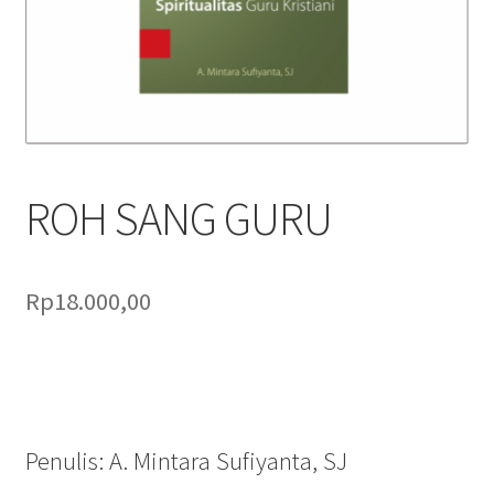
Pengiriman
Print on Demand
Selamat Datang
Special Offer!
ROH SANG GURU
Tentang Kami
Rp
18.000,00
Layanan Kami
Penulis: A. Mintara Sufiyanta, SJ