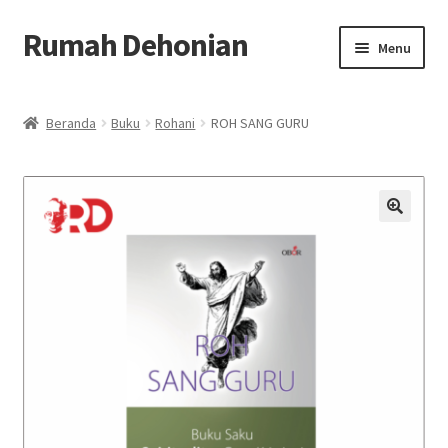
Rumah Dehonian
Skip
Skip
Menu
to
to
navigation
content
Beranda
Beranda
Buku
Rohani
ROH SANG GURU
Beranda Rohani
Berkat Benda Rohani
🔍
Cara Belanja
Cash on Delivery
Home
Kontak