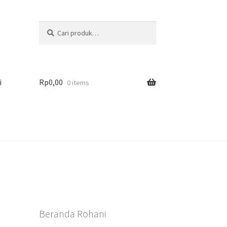
Pencarian
Cari
untuk:
i
Rp
0,00
0 items
Beranda Rohani