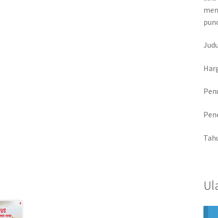
men
punc
Judu
Harg
Penu
Pen
Tahu
Ul