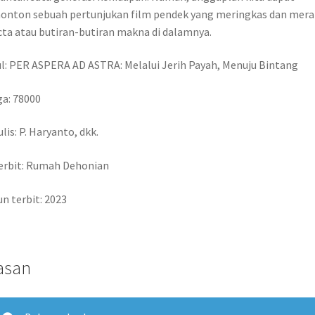
onton sebuah pertunjukan film pendek yang meringkas dan mer
ta atau butiran-butiran makna di dalamnya.
l: PER ASPERA AD ASTRA: Melalui Jerih Payah, Menuju Bintang
a: 78000
lis: P. Haryanto, dkk.
erbit: Rumah Dehonian
n terbit: 2023
asan