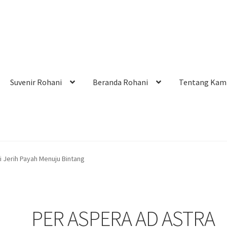
Suvenir Rohani
Beranda Rohani
Tentang Kam
i
Cara Belanja
Cash on Delivery
Home
Kontak
Pengiriman
 Jerih Payah Menuju Bintang
er!
Tentang Kami
PER ASPERA AD ASTRA