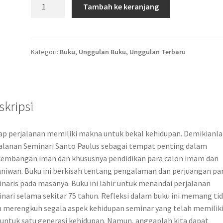
Kuantitas
Tambah ke keranjang
PER
ASPERA
AD
ASTRA
Kategori:
Buku
,
Unggulan Buku
,
Unggulan Terbaru
Melalui
Jerih
Payah
Menuju
skripsi
Bintang
ap perjalanan memiliki makna untuk bekal kehidupan. Demikianl
alanan Seminari Santo Paulus sebagai tempat penting dalam
embangan iman dan khususnya pendidikan para calon imam dan
niwan. Buku ini berkisah tentang pengalaman dan perjuangan pa
naris pada masanya. Buku ini lahir untuk menandai perjalanan
nari selama sekitar 75 tahun. Refleksi dalam buku ini memang ti
 merengkuh segala aspek kehidupan seminar yang telah memilik
 untuk satu generasi kehidupan. Namun, anggaplah kita dapat