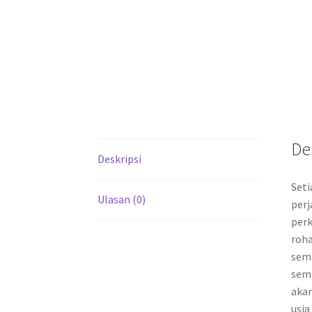
De
Deskripsi
Seti
Ulasan (0)
perj
perk
roha
semi
semi
akan
usia