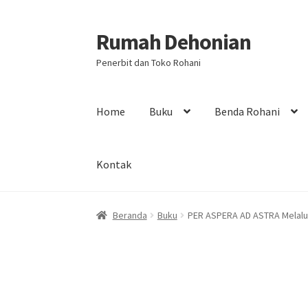
Rumah Dehonian
Skip
Skip
to
to
Penerbit dan Toko Rohani
navigation
content
Home
Buku
Benda Rohani
Kontak
Beranda
Beranda Rohani
Berkat Benda Rohan
Beranda
Buku
PER ASPERA AD ASTRA Melalui
Print on Demand
Selamat Datang
Special Off