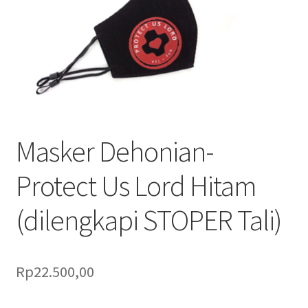
Pengiriman
Print on Demand
Selamat Datang
Special Offer!
Masker Dehonian-
Tentang Kami
Protect Us Lord Hitam
Layanan Kami
(dilengkapi STOPER Tali)
Rp
22.500,00