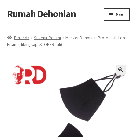
Rumah Dehonian
Skip
Skip
Menu
to
to
navigation
content
Beranda
Beranda
Suvenir Rohani
Masker Dehonian-Protect Us Lord
Hitam (dilengkapi STOPER Tali)
Beranda Rohani
Berkat Benda Rohani
Cara Belanja
🔍
Cash on Delivery
Home
Kontak