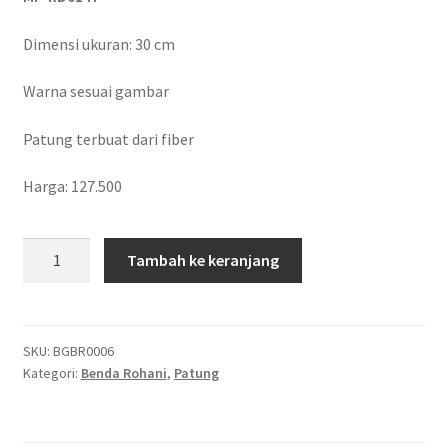
Dimensi ukuran: 30 cm
Warna sesuai gambar
Patung terbuat dari fiber
Harga: 127.500
Kuantitas
Tambah ke keranjang
MARIA
FATIMA
(L)
30
SKU:
BGBR0006
Kategori:
Benda Rohani
,
Patung
cm