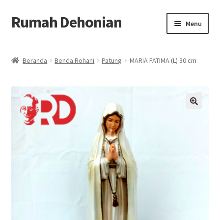
Rumah Dehonian
Skip
Skip
Menu
to
to
navigation
content
Beranda
Beranda
Benda Rohani
Patung
MARIA FATIMA (L) 30 cm
Beranda Rohani
Berkat Benda Rohani
🔍
Cara Belanja
Cash on Delivery
Home
Kontak