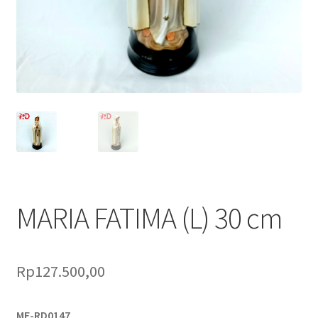
Pengiriman
Print on Demand
Selamat Datang
Special Offer!
Tentang Kami
Layanan Kami
MARIA FATIMA (L) 30 cm
Rp
127.500,00
MF-RD0147