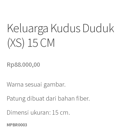
Pengiriman
Print on Demand
Keluarga Kudus Duduk
Selamat Datang
(XS) 15 CM
Special Offer!
Rp
88.000,00
Tentang Kami
Layanan Kami
Warna sesuai gambar.
Patung dibuat dari bahan fiber.
Dimensi ukuran: 15 cm.
MPBR0003