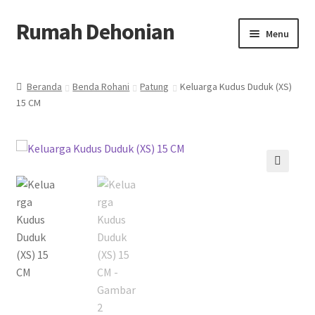
Rumah Dehonian
Skip
Skip
Menu
to
to
navigation
content
Beranda
Beranda
Benda Rohani
Patung
Keluarga Kudus Duduk (XS)
15 CM
Beranda Rohani
Berkat Benda Rohani
Cara Belanja
🔍
Cash on Delivery
Home
Kontak