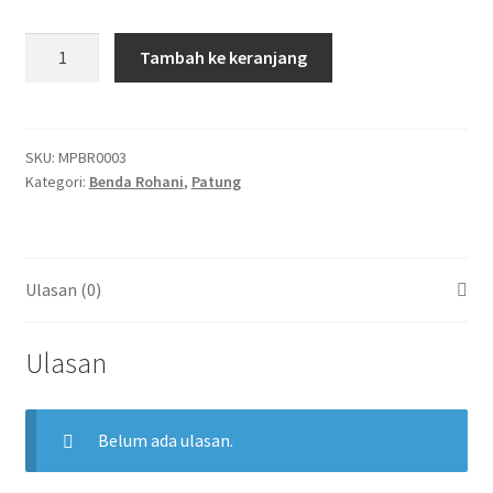
Kuantitas
Tambah ke keranjang
Keluarga
Kudus
Duduk
(XS)
SKU:
MPBR0003
Kategori:
Benda Rohani
,
Patung
15
CM
Ulasan (0)
Ulasan
Belum ada ulasan.