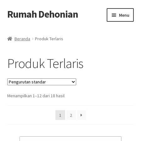
Rumah Dehonian
Skip
Skip
Menu
to
to
navigation
content
Beranda
Beranda
Produk Terlaris
Beranda Rohani
Produk Terlaris
Berkat Benda Rohani
Cara Belanja
Menampilkan 1–12 dari 18 hasil
Cash on Delivery
Home
1
2
Kontak