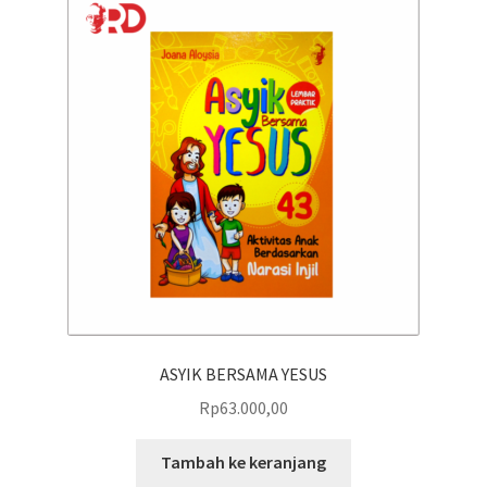
Pengiriman
Print on Demand
Selamat Datang
Special Offer!
Tentang Kami
Layanan Kami
ASYIK BERSAMA YESUS
Rp
63.000,00
Tambah ke keranjang