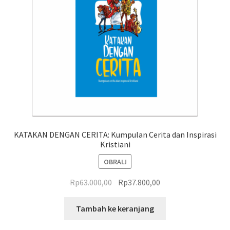
KATAKAN DENGAN CERITA: Kumpulan Cerita dan Inspirasi
Kristiani
OBRAL!
Harga
Harga
Rp
63.000,00
Rp
37.800,00
aslinya
saat
adalah:
ini
Tambah ke keranjang
Rp63.000,00.
adalah: