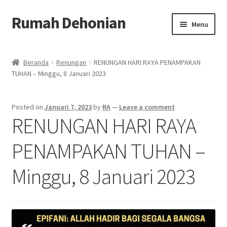
Rumah Dehonian
Skip
Skip
Menu
to
to
navigation
content
Beranda
Beranda
Renungan
RENUNGAN HARI RAYA PENAMPAKAN
TUHAN – Minggu, 8 Januari 2023
Beranda Rohani
Berkat Benda Rohani
Posted on
Januari 7, 2023
by
RA
—
Leave a comment
RENUNGAN HARI RAYA
Cara Belanja
PENAMPAKAN TUHAN –
Cash on Delivery
Minggu, 8 Januari 2023
Home
Kontak