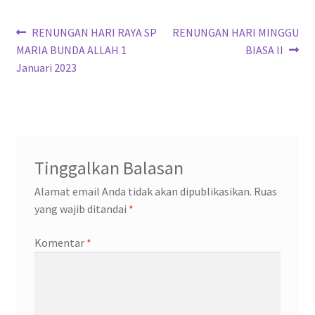
Navigasi
Previous
Next
RENUNGAN HARI RAYA SP
RENUNGAN HARI MINGGU
post:
post:
MARIA BUNDA ALLAH 1
BIASA II
pos
Januari 2023
Tinggalkan Balasan
Alamat email Anda tidak akan dipublikasikan.
Ruas
yang wajib ditandai
*
Komentar
*