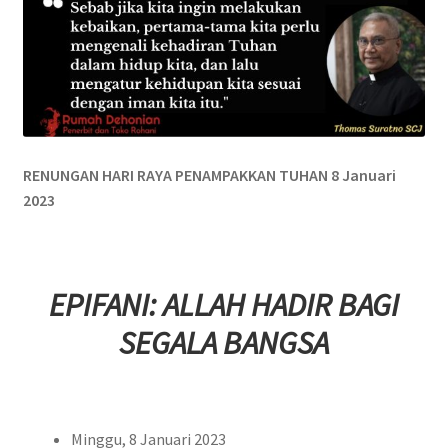
Pengiriman
Print on Demand
Selamat Datang
RENUNGAN HARI RAYA PENAMPAKKAN TUHAN 8 Januari
Special Offer!
2023
Tentang Kami
Layanan Kami
EPIFANI: ALLAH HADIR BAGI
SEGALA BANGSA
Minggu, 8 Januari 2023