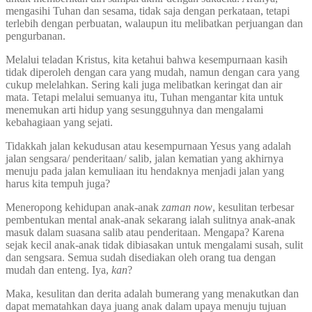
mengasihi Tuhan dan sesama, tidak saja dengan perkataan, tetapi
terlebih dengan perbuatan, walaupun itu melibatkan perjuangan dan
pengurbanan.
Melalui teladan Kristus, kita ketahui bahwa kesempurnaan kasih
tidak diperoleh dengan cara yang mudah, namun dengan cara yang
cukup melelahkan. Sering kali juga melibatkan keringat dan air
mata. Tetapi melalui semuanya itu, Tuhan mengantar kita untuk
menemukan arti hidup yang sesungguhnya dan mengalami
kebahagiaan yang sejati.
Tidakkah jalan kekudusan atau kesempurnaan Yesus yang adalah
jalan sengsara/ penderitaan/ salib, jalan kematian yang akhirnya
menuju pada jalan kemuliaan itu hendaknya menjadi jalan yang
harus kita tempuh juga?
Meneropong kehidupan anak-anak
zaman now
, kesulitan terbesar
pembentukan mental anak-anak sekarang ialah sulitnya anak-anak
masuk dalam suasana salib atau penderitaan. Mengapa? Karena
sejak kecil anak-anak tidak dibiasakan untuk mengalami susah, sulit
dan sengsara. Semua sudah disediakan oleh orang tua dengan
mudah dan enteng. Iya,
kan
?
Maka, kesulitan dan derita adalah bumerang yang menakutkan dan
dapat mematahkan daya juang anak dalam upaya menuju tujuan