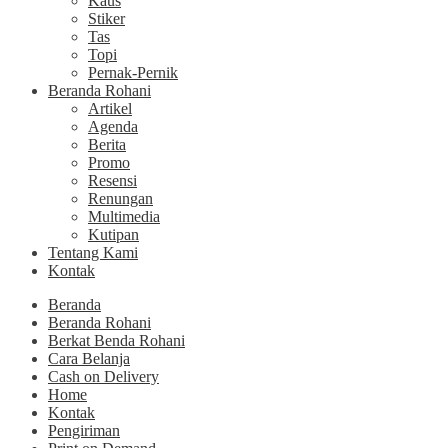
Kaus
Stiker
Tas
Topi
Pernak-Pernik
Beranda Rohani
Artikel
Agenda
Berita
Promo
Resensi
Renungan
Multimedia
Kutipan
Tentang Kami
Kontak
Beranda
Beranda Rohani
Berkat Benda Rohani
Cara Belanja
Cash on Delivery
Home
Kontak
Pengiriman