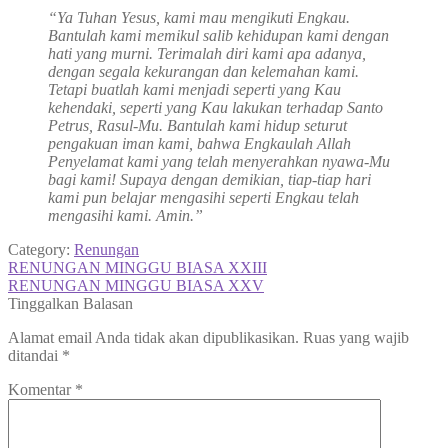
“Ya Tuhan Yesus, kami mau mengikuti Engkau.
Bantulah kami memikul salib kehidupan kami dengan
hati yang murni. Terimalah diri kami apa adanya,
dengan segala kekurangan dan kelemahan kami.
Tetapi buatlah kami menjadi seperti yang Kau
kehendaki, seperti yang Kau lakukan terhadap Santo
Petrus, Rasul-Mu. Bantulah kami hidup seturut
pengakuan iman kami, bahwa Engkaulah Allah
Penyelamat kami yang telah menyerahkan nyawa-Mu
bagi kami! Supaya dengan demikian, tiap-tiap hari
kami pun belajar mengasihi seperti Engkau telah
mengasihi kami. Amin.”
Category:
Renungan
Navigasi
Previous
RENUNGAN MINGGU BIASA XXIII
post:
Next
RENUNGAN MINGGU BIASA XXV
pos
post:
Tinggalkan Balasan
Alamat email Anda tidak akan dipublikasikan.
Ruas yang wajib
ditandai
*
Komentar
*