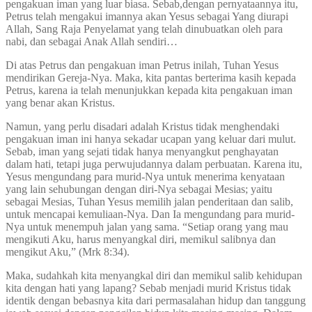
pengakuan iman yang luar biasa. Sebab,dengan pernyataannya itu,
Petrus telah mengakui imannya akan Yesus sebagai Yang diurapi
Allah, Sang Raja Penyelamat yang telah dinubuatkan oleh para
nabi, dan sebagai Anak Allah sendiri…
Di atas Petrus dan pengakuan iman Petrus inilah, Tuhan Yesus
mendirikan Gereja-Nya. Maka, kita pantas berterima kasih kepada
Petrus, karena ia telah menunjukkan kepada kita pengakuan iman
yang benar akan Kristus.
Namun, yang perlu disadari adalah Kristus tidak menghendaki
pengakuan iman ini hanya sekadar ucapan yang keluar dari mulut.
Sebab, iman yang sejati tidak hanya menyangkut penghayatan
dalam hati, tetapi juga perwujudannya dalam perbuatan. Karena itu,
Yesus mengundang para murid-Nya untuk menerima kenyataan
yang lain sehubungan dengan diri-Nya sebagai Mesias; yaitu
sebagai Mesias, Tuhan Yesus memilih jalan penderitaan dan salib,
untuk mencapai kemuliaan-Nya. Dan Ia mengundang para murid-
Nya untuk menempuh jalan yang sama. “Setiap orang yang mau
mengikuti Aku, harus menyangkal diri, memikul salibnya dan
mengikut Aku,” (Mrk 8:34).
Maka, sudahkah kita menyangkal diri dan memikul salib kehidupan
kita dengan hati yang lapang? Sebab menjadi murid Kristus tidak
identik dengan bebasnya kita dari permasalahan hidup dan tanggung