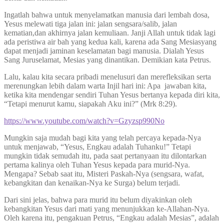
Ingatlah bahwa untuk menyelamatkan manusia dari lembah dosa,
Yesus melewati tiga jalan ini: jalan sengsara/salib, jalan
kematian,dan akhirnya jalan kemuliaan. Janji Allah untuk tidak lagi
ada peristiwa air bah yang kedua kali, karena ada Sang Mesiasyang
dapat menjadi jaminan keselamatan bagi manusia. Dialah Yesus
Sang Juruselamat, Mesias yang dinantikan. Demikian kata Petrus.
Lalu, kalau kita secara pribadi menelusuri dan merefleksikan serta
merenungkan lebih dalam warta Injil hari ini: Apa jawaban kita,
ketika kita mendengar sendiri Tuhan Yesus bertanya kepada diri kita,
“Tetapi menurut kamu, siapakah Aku ini?” (Mrk 8:29).
https://www.youtube.com/watch?v=Gzyzsp990No
Mungkin saja mudah bagi kita yang telah percaya kepada-Nya
untuk menjawab, “Yesus, Engkau adalah Tuhanku!” Tetapi
mungkin tidak semudah itu, pada saat pertanyaan itu dilontarkan
pertama kalinya oleh Tuhan Yesus kepada para murid-Nya.
Mengapa? Sebab saat itu, Misteri Paskah-Nya (sengsara, wafat,
kebangkitan dan kenaikan-Nya ke Surga) belum terjadi.
Dari sini jelas, bahwa para murid itu belum diyakinkan oleh
kebangkitan Yesus dari mati yang menunjukkan ke-Allahan-Nya.
Oleh karena itu, pengakuan Petrus, “Engkau adalah Mesias”, adalah