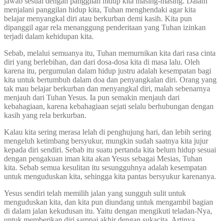
jawab sesuai dengan panggilan hidup kita masing-masing. Dalam
menjalani panggilan hidup kita, Tuhan menghendaki agar kita
belajar menyangkal diri atau berkurban demi kasih. Kita pun
dipanggil agar rela menanggung penderitaan yang Tuhan izinkan
terjadi dalam kehidupan kita.
Sebab, melalui semuanya itu, Tuhan memurnikan kita dari rasa cinta
diri yang berlebihan, dan dari dosa-dosa kita di masa lalu. Oleh
karena itu, pergumulan dalam hidup justru adalah kesempatan bagi
kita untuk bertumbuh dalam doa dan penyangkalan diri. Orang yang
tak mau belajar berkurban dan menyangkal diri, malah sebenarnya
menjauh dari Tuhan Yesus. Ia pun semakin menjauh dari
kebahagiaan, karena kebahagiaan sejati selalu berhubungan dengan
kasih yang rela berkurban.
Kalau kita sering merasa lelah di penghujung hari, dan lebih sering
mengeluh ketimbang bersyukur, mungkin sudah saatnya kita jujur
kepada diri sendiri. Sebab itu suatu pertanda kita belum hidup sesuai
dengan pengakuan iman kita akan Yesus sebagai Mesias, Tuhan
kita. Sebab semua kesulitan itu sesungguhnya adalah kesempatan
untuk menguduskan kita, sehingga kita pantas bersyukur karenanya.
Yesus sendiri telah memilih jalan yang sungguh sulit untuk
menguduskan kita, dan kita pun diundang untuk mengambil bagian
di dalam jalan kekudusan itu. Yaitu dengan mengikuti teladan-Nya,
untuk memberikan diri sampai akhir dengan sukacita. Artinya,