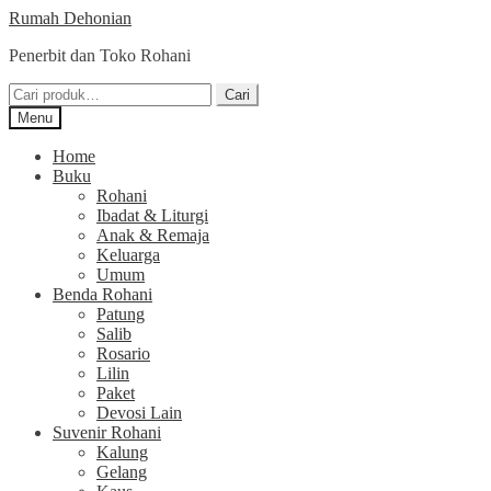
Skip
Skip
Rumah Dehonian
to
to
Penerbit dan Toko Rohani
navigation
content
Pencarian
Cari
untuk:
Menu
Home
Buku
Rohani
Ibadat & Liturgi
Anak & Remaja
Keluarga
Umum
Benda Rohani
Patung
Salib
Rosario
Lilin
Paket
Devosi Lain
Suvenir Rohani
Kalung
Gelang